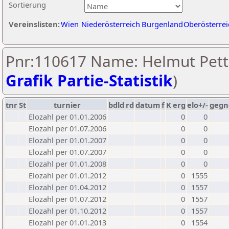
Sortierung
Vereinslisten:
Wien
Niederösterreich
Burgenland
Oberösterrei
Pnr:110617 Name: Helmut Pette
Grafik Partie-Statistik
)
tnr
St
turnier
bdld
rd
datum
f
K
erg
elo+/-
gegn
Elozahl per 01.01.2006
0
0
Elozahl per 01.07.2006
0
0
Elozahl per 01.01.2007
0
0
Elozahl per 01.07.2007
0
0
Elozahl per 01.01.2008
0
0
Elozahl per 01.01.2012
0
1555
Elozahl per 01.04.2012
0
1557
Elozahl per 01.07.2012
0
1557
Elozahl per 01.10.2012
0
1557
Elozahl per 01.01.2013
0
1554