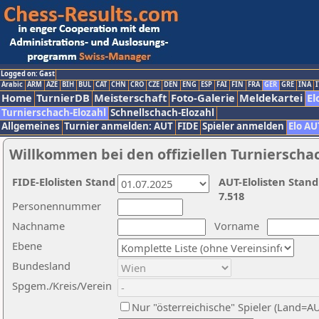
Logged on: Gast
Arabic
ARM
AZE
BIH
BUL
CAT
CHN
CRO
CZE
DEN
ENG
ESP
FAI
FIN
FRA
GER
GRE
INA
I
Home
TurnierDB
Meisterschaft
Foto-Galerie
Meldekartei
El
Turnierschach-Elozahl
Schnellschach-Elozahl
Allgemeines
Turnier anmelden: AUT
FIDE
Spieler anmelden
Elo AU
Willkommen bei den offiziellen Turnierscha
FIDE-Elolisten Stand
AUT-Elolisten Stand
7.518
Personennummer
Nachname
Vorname
Ebene
Bundesland
Spgem./Kreis/Verein
Nur "österreichische" Spieler (Land=A