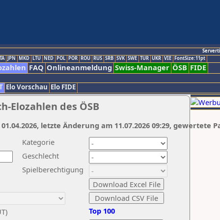
Servert
TA
JPN
MKD
LTU
NED
POL
POR
ROU
RUS
SRB
SVK
SWE
TUR
UKR
VIE
FontSize:11pt
ozahlen
FAQ
Onlineanmeldung
Swiss-Manager
ÖSB
FIDE
T
Elo Vorschau
Elo FIDE
ch-Elozahlen des ÖSB
 01.04.2026, letzte Änderung am 11.07.2026 09:29, gewertete P
Kategorie
Geschlecht
Spielberechtigung
Top 100
UT)