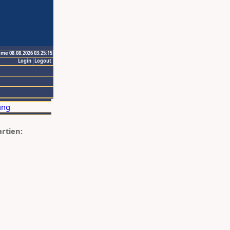
ime 08.08.2026 03:25:15
Login
Logout
artien: