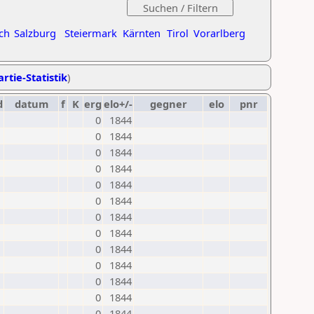
ch
Salzburg
Steiermark
Kärnten
Tirol
Vorarlberg
rtie-Statistik
)
d
datum
f
K
erg
elo+/-
gegner
elo
pnr
0
1844
0
1844
0
1844
0
1844
0
1844
0
1844
0
1844
0
1844
0
1844
0
1844
0
1844
0
1844
0
1844