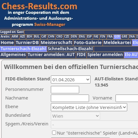
Logged on: Gast
Arabic
ARM
AZE
BIH
BUL
CAT
CHN
CRO
CZE
DEN
ENG
ESP
FAI
FIN
FRA
GER
GRE
INA
I
Home
TurnierDB
Meisterschaft
Foto-Galerie
Meldekartei
El
Turnierschach-Elozahl
Schnellschach-Elozahl
Allgemeines
Turnier anmelden: AUT
FIDE
Spieler anmelden
Elo AU
Willkommen bei den offiziellen Turnierscha
FIDE-Elolisten Stand
AUT-Elolisten Stand
13.945
Personennummer
Nachname
Vorname
Ebene
Bundesland
Spgem./Kreis/Verein
Nur "österreichische" Spieler (Land=A