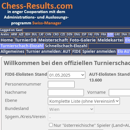
Logged on: Gast
Arabic
ARM
AZE
BIH
BUL
CAT
CHN
CRO
CZE
DEN
ENG
ESP
FAI
FIN
FRA
GER
GRE
INA
I
Home
TurnierDB
Meisterschaft
Foto-Galerie
Meldekartei
El
Turnierschach-Elozahl
Schnellschach-Elozahl
Allgemeines
Turnier anmelden: AUT
FIDE
Spieler anmelden
Elo AU
Willkommen bei den offiziellen Turnierscha
FIDE-Elolisten Stand
AUT-Elolisten Stand
13.600
Personennummer
Nachname
Vorname
Ebene
Bundesland
Spgem./Kreis/Verein
Nur "österreichische" Spieler (Land=A