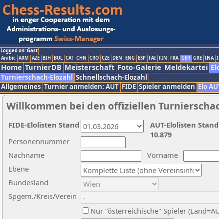
Logged on: Gast
Arabic
ARM
AZE
BIH
BUL
CAT
CHN
CRO
CZE
DEN
ENG
ESP
FAI
FIN
FRA
GER
GRE
INA
I
Home
TurnierDB
Meisterschaft
Foto-Galerie
Meldekartei
El
Turnierschach-Elozahl
Schnellschach-Elozahl
Allgemeines
Turnier anmelden: AUT
FIDE
Spieler anmelden
Elo AU
Willkommen bei den offiziellen Turnierscha
FIDE-Elolisten Stand
AUT-Elolisten Stand
10.879
Personennummer
Nachname
Vorname
Ebene
Bundesland
Spgem./Kreis/Verein
Nur "österreichische" Spieler (Land=A