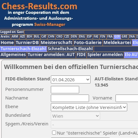
Logged on: Gast
Arabic
ARM
AZE
BIH
BUL
CAT
CHN
CRO
CZE
DEN
ENG
ESP
FAI
FIN
FRA
GER
GRE
INA
I
Home
TurnierDB
Meisterschaft
Foto-Galerie
Meldekartei
El
Turnierschach-Elozahl
Schnellschach-Elozahl
Allgemeines
Turnier anmelden: AUT
FIDE
Spieler anmelden
Elo AU
Willkommen bei den offiziellen Turnierscha
FIDE-Elolisten Stand
AUT-Elolisten Stand
13.945
Personennummer
Nachname
Vorname
Ebene
Bundesland
Spgem./Kreis/Verein
Nur "österreichische" Spieler (Land=A