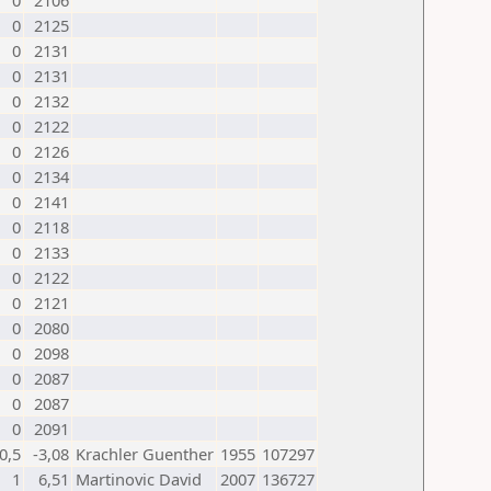
0
2106
0
2125
0
2131
0
2131
0
2132
0
2122
0
2126
0
2134
0
2141
0
2118
0
2133
0
2122
0
2121
0
2080
0
2098
0
2087
0
2087
0
2091
0,5
-3,08
Krachler Guenther
1955
107297
1
6,51
Martinovic David
2007
136727