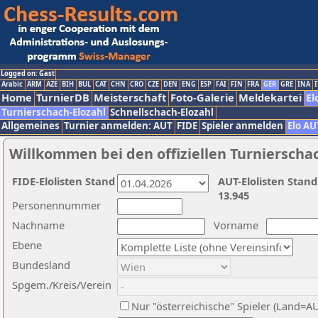
Logged on: Gast
Arabic
ARM
AZE
BIH
BUL
CAT
CHN
CRO
CZE
DEN
ENG
ESP
FAI
FIN
FRA
GER
GRE
INA
I
Home
TurnierDB
Meisterschaft
Foto-Galerie
Meldekartei
El
Turnierschach-Elozahl
Schnellschach-Elozahl
Allgemeines
Turnier anmelden: AUT
FIDE
Spieler anmelden
Elo AU
Willkommen bei den offiziellen Turnierscha
FIDE-Elolisten Stand
AUT-Elolisten Stand
13.945
Personennummer
Nachname
Vorname
Ebene
Bundesland
Spgem./Kreis/Verein
Nur "österreichische" Spieler (Land=A