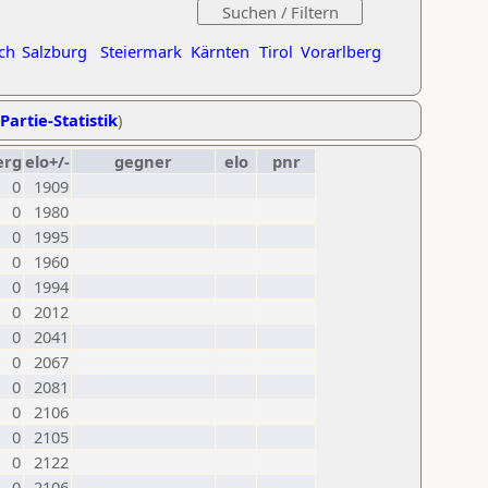
ch
Salzburg
Steiermark
Kärnten
Tirol
Vorarlberg
Partie-Statistik
)
erg
elo+/-
gegner
elo
pnr
0
1909
0
1980
0
1995
0
1960
0
1994
0
2012
0
2041
0
2067
0
2081
0
2106
0
2105
0
2122
0
2106