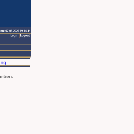
ime 07.08.2026 19:14:41
Login
Logout
artien: