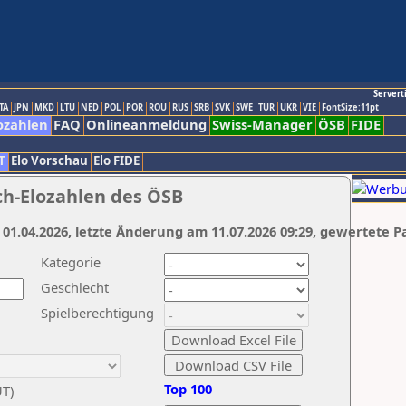
Servert
TA
JPN
MKD
LTU
NED
POL
POR
ROU
RUS
SRB
SVK
SWE
TUR
UKR
VIE
FontSize:11pt
ozahlen
FAQ
Onlineanmeldung
Swiss-Manager
ÖSB
FIDE
T
Elo Vorschau
Elo FIDE
ch-Elozahlen des ÖSB
 01.04.2026, letzte Änderung am 11.07.2026 09:29, gewertete P
Kategorie
Geschlecht
Spielberechtigung
Top 100
UT)