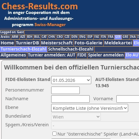
Logged on: Gast
Arabic
ARM
AZE
BIH
BUL
CAT
CHN
CRO
CZE
DEN
ENG
ESP
FAI
FIN
FRA
GER
GRE
INA
I
Home
TurnierDB
Meisterschaft
Foto-Galerie
Meldekartei
El
Turnierschach-Elozahl
Schnellschach-Elozahl
Allgemeines
Turnier anmelden: AUT
FIDE
Spieler anmelden
Elo AU
Willkommen bei den offiziellen Turnierscha
FIDE-Elolisten Stand
AUT-Elolisten Stand
13.945
Personennummer
Nachname
Vorname
Ebene
Bundesland
Spgem./Kreis/Verein
Nur "österreichische" Spieler (Land=A