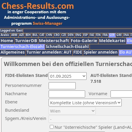
Logged on: Gast
Arabic
ARM
AZE
BIH
BUL
CAT
CHN
CRO
CZE
DEN
ENG
ESP
FAI
FIN
FRA
GER
GRE
INA
I
Home
TurnierDB
Meisterschaft
Foto-Galerie
Meldekartei
El
Turnierschach-Elozahl
Schnellschach-Elozahl
Allgemeines
Turnier anmelden: AUT
FIDE
Spieler anmelden
Elo AU
Willkommen bei den offiziellen Turnierscha
FIDE-Elolisten Stand
AUT-Elolisten Stand
7.518
Personennummer
Nachname
Vorname
Ebene
Bundesland
Spgem./Kreis/Verein
Nur "österreichische" Spieler (Land=A