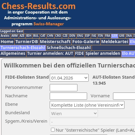
Logged on: Gast
Arabic
ARM
AZE
BIH
BUL
CAT
CHN
CRO
CZE
DEN
ENG
ESP
FAI
FIN
FRA
GER
GRE
INA
I
Home
TurnierDB
Meisterschaft
Foto-Galerie
Meldekartei
El
Turnierschach-Elozahl
Schnellschach-Elozahl
Allgemeines
Turnier anmelden: AUT
FIDE
Spieler anmelden
Elo AU
Willkommen bei den offiziellen Turnierscha
FIDE-Elolisten Stand
AUT-Elolisten Stand
13.945
Personennummer
Nachname
Vorname
Ebene
Bundesland
Spgem./Kreis/Verein
Nur "österreichische" Spieler (Land=A