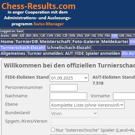
Logged on: Gast
Arabic
ARM
AZE
BIH
BUL
CAT
CHN
CRO
CZE
DEN
ENG
ESP
FAI
FIN
FRA
GER
GRE
INA
I
Home
TurnierDB
Meisterschaft
Foto-Galerie
Meldekartei
El
Turnierschach-Elozahl
Schnellschach-Elozahl
Allgemeines
Turnier anmelden: AUT
FIDE
Spieler anmelden
Elo AU
Willkommen bei den offiziellen Turnierscha
FIDE-Elolisten Stand
AUT-Elolisten Stand
7.518
Personennummer
Nachname
Vorname
Ebene
Bundesland
Spgem./Kreis/Verein
Nur "österreichische" Spieler (Land=A