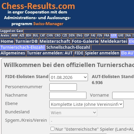
Logged on: Gast
Arabic
ARM
AZE
BIH
BUL
CAT
CHN
CRO
CZE
DEN
ENG
ESP
FAI
FIN
FRA
GER
GRE
INA
I
Home
TurnierDB
Meisterschaft
Foto-Galerie
Meldekartei
El
Turnierschach-Elozahl
Schnellschach-Elozahl
Allgemeines
Turnier anmelden: AUT
FIDE
Spieler anmelden
Elo AU
Willkommen bei den offiziellen Turnierscha
FIDE-Elolisten Stand
AUT-Elolisten Stand
6.936
Personennummer
Nachname
Vorname
Ebene
Bundesland
Spgem./Kreis/Verein
Nur "österreichische" Spieler (Land=A