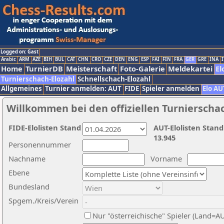
Logged on: Gast
Arabic
ARM
AZE
BIH
BUL
CAT
CHN
CRO
CZE
DEN
ENG
ESP
FAI
FIN
FRA
GER
GRE
INA
I
Home
TurnierDB
Meisterschaft
Foto-Galerie
Meldekartei
El
Turnierschach-Elozahl
Schnellschach-Elozahl
Allgemeines
Turnier anmelden: AUT
FIDE
Spieler anmelden
Elo AU
Willkommen bei den offiziellen Turnierscha
FIDE-Elolisten Stand
AUT-Elolisten Stand
13.945
Personennummer
Nachname
Vorname
Ebene
Bundesland
Spgem./Kreis/Verein
Nur "österreichische" Spieler (Land=A