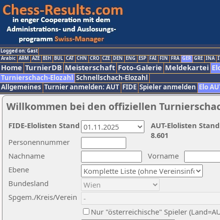
Logged on: Gast
Arabic
ARM
AZE
BIH
BUL
CAT
CHN
CRO
CZE
DEN
ENG
ESP
FAI
FIN
FRA
GER
GRE
INA
I
Home
TurnierDB
Meisterschaft
Foto-Galerie
Meldekartei
El
Turnierschach-Elozahl
Schnellschach-Elozahl
Allgemeines
Turnier anmelden: AUT
FIDE
Spieler anmelden
Elo AU
Willkommen bei den offiziellen Turnierscha
FIDE-Elolisten Stand
AUT-Elolisten Stand
8.601
Personennummer
Nachname
Vorname
Ebene
Bundesland
Spgem./Kreis/Verein
Nur "österreichische" Spieler (Land=A