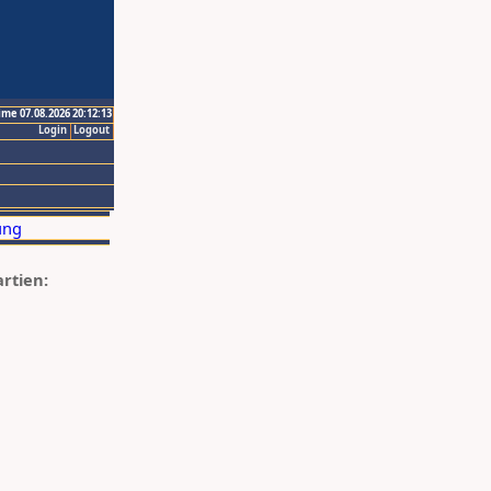
ime 07.08.2026 20:12:13
Login
Logout
artien: