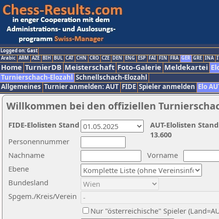
Logged on: Gast
Arabic
ARM
AZE
BIH
BUL
CAT
CHN
CRO
CZE
DEN
ENG
ESP
FAI
FIN
FRA
GER
GRE
INA
I
Home
TurnierDB
Meisterschaft
Foto-Galerie
Meldekartei
El
Turnierschach-Elozahl
Schnellschach-Elozahl
Allgemeines
Turnier anmelden: AUT
FIDE
Spieler anmelden
Elo AU
Willkommen bei den offiziellen Turnierscha
FIDE-Elolisten Stand
AUT-Elolisten Stand
13.600
Personennummer
Nachname
Vorname
Ebene
Bundesland
Spgem./Kreis/Verein
Nur "österreichische" Spieler (Land=A