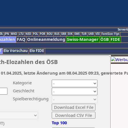
Servert
TA
JPN
MKD
LTU
NED
POL
POR
ROU
RUS
SRB
SVK
SWE
TUR
UKR
VIE
FontSize:11pt
ozahlen
FAQ
Onlineanmeldung
Swiss-Manager
ÖSB
FIDE
T
Elo Vorschau
Elo FIDE
ch-Elozahlen des ÖSB
 01.04.2025, letzte Änderung am 08.04.2025 09:23, gewertete P
Kategorie
Geschlecht
Spielberechtigung
Top 100
UT)