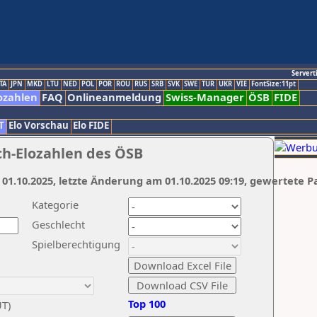
Servert
TA
JPN
MKD
LTU
NED
POL
POR
ROU
RUS
SRB
SVK
SWE
TUR
UKR
VIE
FontSize:11pt
ozahlen
FAQ
Onlineanmeldung
Swiss-Manager
ÖSB
FIDE
T
Elo Vorschau
Elo FIDE
ch-Elozahlen des ÖSB
 01.10.2025, letzte Änderung am 01.10.2025 09:19, gewertete P
Kategorie
Geschlecht
Spielberechtigung
Top 100
UT)