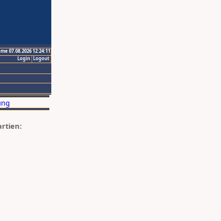
ime 07.08.2026 12:24:11
Login
Logout
artien: