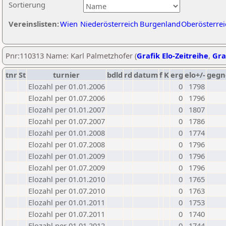
Sortierung
Vereinslisten:
Wien
Niederösterreich
Burgenland
Oberösterrei
Pnr:110313 Name: Karl Palmetzhofer (
Grafik Elo-Zeitreihe
,
Gra
tnr
St
turnier
bdld
rd
datum
f
K
erg
elo+/-
gegn
Elozahl per 01.01.2006
0
1798
Elozahl per 01.07.2006
0
1796
Elozahl per 01.01.2007
0
1807
Elozahl per 01.07.2007
0
1786
Elozahl per 01.01.2008
0
1774
Elozahl per 01.07.2008
0
1796
Elozahl per 01.01.2009
0
1796
Elozahl per 01.07.2009
0
1796
Elozahl per 01.01.2010
0
1765
Elozahl per 01.07.2010
0
1763
Elozahl per 01.01.2011
0
1753
Elozahl per 01.07.2011
0
1740
Elozahl per 01.01.2012
0
1744