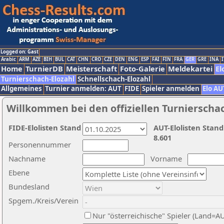
Logged on: Gast
Arabic
ARM
AZE
BIH
BUL
CAT
CHN
CRO
CZE
DEN
ENG
ESP
FAI
FIN
FRA
GER
GRE
INA
I
Home
TurnierDB
Meisterschaft
Foto-Galerie
Meldekartei
El
Turnierschach-Elozahl
Schnellschach-Elozahl
Allgemeines
Turnier anmelden: AUT
FIDE
Spieler anmelden
Elo AU
Willkommen bei den offiziellen Turnierscha
FIDE-Elolisten Stand
AUT-Elolisten Stand
8.601
Personennummer
Nachname
Vorname
Ebene
Bundesland
Spgem./Kreis/Verein
Nur "österreichische" Spieler (Land=A