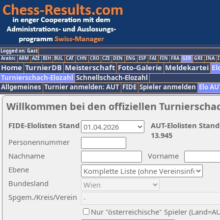
Logged on: Gast
Arabic
ARM
AZE
BIH
BUL
CAT
CHN
CRO
CZE
DEN
ENG
ESP
FAI
FIN
FRA
GER
GRE
INA
I
Home
TurnierDB
Meisterschaft
Foto-Galerie
Meldekartei
El
Turnierschach-Elozahl
Schnellschach-Elozahl
Allgemeines
Turnier anmelden: AUT
FIDE
Spieler anmelden
Elo AU
Willkommen bei den offiziellen Turnierscha
FIDE-Elolisten Stand
AUT-Elolisten Stand
13.945
Personennummer
Nachname
Vorname
Ebene
Bundesland
Spgem./Kreis/Verein
Nur "österreichische" Spieler (Land=A