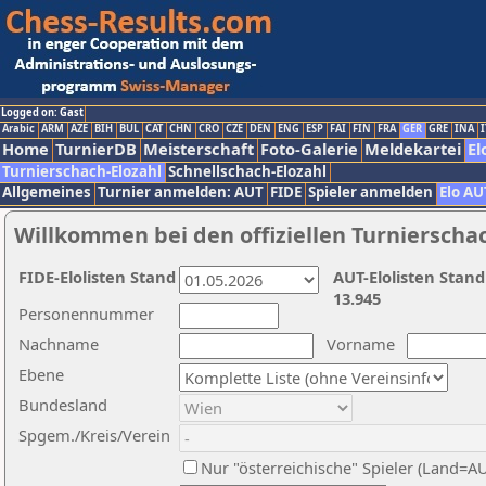
Logged on: Gast
Arabic
ARM
AZE
BIH
BUL
CAT
CHN
CRO
CZE
DEN
ENG
ESP
FAI
FIN
FRA
GER
GRE
INA
I
Home
TurnierDB
Meisterschaft
Foto-Galerie
Meldekartei
El
Turnierschach-Elozahl
Schnellschach-Elozahl
Allgemeines
Turnier anmelden: AUT
FIDE
Spieler anmelden
Elo AU
Willkommen bei den offiziellen Turnierscha
FIDE-Elolisten Stand
AUT-Elolisten Stand
13.945
Personennummer
Nachname
Vorname
Ebene
Bundesland
Spgem./Kreis/Verein
Nur "österreichische" Spieler (Land=A