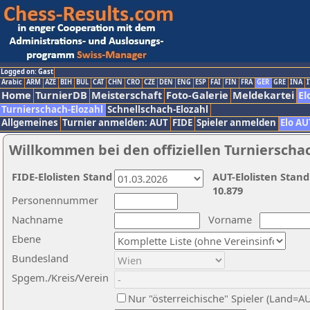
Logged on: Gast
Arabic
ARM
AZE
BIH
BUL
CAT
CHN
CRO
CZE
DEN
ENG
ESP
FAI
FIN
FRA
GER
GRE
INA
I
Home
TurnierDB
Meisterschaft
Foto-Galerie
Meldekartei
El
Turnierschach-Elozahl
Schnellschach-Elozahl
Allgemeines
Turnier anmelden: AUT
FIDE
Spieler anmelden
Elo AU
Willkommen bei den offiziellen Turnierscha
FIDE-Elolisten Stand
AUT-Elolisten Stand
10.879
Personennummer
Nachname
Vorname
Ebene
Bundesland
Spgem./Kreis/Verein
Nur "österreichische" Spieler (Land=A