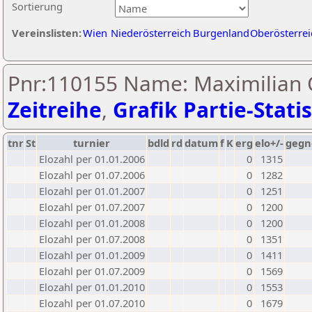
Sortierung
Vereinslisten:
Wien
Niederösterreich
Burgenland
Oberösterrei
Pnr:110155 Name: Maximilian O
Zeitreihe
,
Grafik Partie-Statis
tnr
St
turnier
bdld
rd
datum
f
K
erg
elo+/-
gegn
Elozahl per 01.01.2006
0
1315
Elozahl per 01.07.2006
0
1282
Elozahl per 01.01.2007
0
1251
Elozahl per 01.07.2007
0
1200
Elozahl per 01.01.2008
0
1200
Elozahl per 01.07.2008
0
1351
Elozahl per 01.01.2009
0
1411
Elozahl per 01.07.2009
0
1569
Elozahl per 01.01.2010
0
1553
Elozahl per 01.07.2010
0
1679