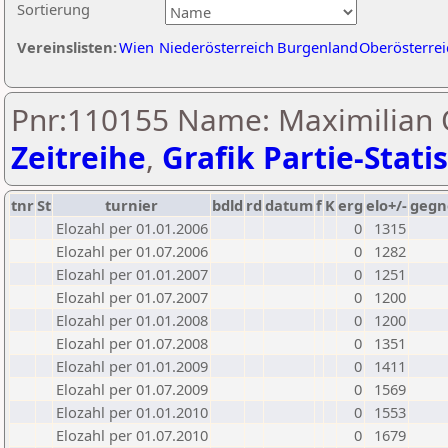
Sortierung
Vereinslisten:
Wien
Niederösterreich
Burgenland
Oberösterrei
Pnr:110155 Name: Maximilian O
Zeitreihe
,
Grafik Partie-Statis
tnr
St
turnier
bdld
rd
datum
f
K
erg
elo+/-
gegn
Elozahl per 01.01.2006
0
1315
Elozahl per 01.07.2006
0
1282
Elozahl per 01.01.2007
0
1251
Elozahl per 01.07.2007
0
1200
Elozahl per 01.01.2008
0
1200
Elozahl per 01.07.2008
0
1351
Elozahl per 01.01.2009
0
1411
Elozahl per 01.07.2009
0
1569
Elozahl per 01.01.2010
0
1553
Elozahl per 01.07.2010
0
1679