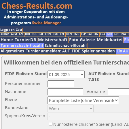
Logged on: Gast
Arabic
ARM
AZE
BIH
BUL
CAT
CHN
CRO
CZE
DEN
ENG
ESP
FAI
FIN
FRA
GER
GRE
INA
I
Home
TurnierDB
Meisterschaft
Foto-Galerie
Meldekartei
El
Turnierschach-Elozahl
Schnellschach-Elozahl
Allgemeines
Turnier anmelden: AUT
FIDE
Spieler anmelden
Elo AU
Willkommen bei den offiziellen Turnierscha
FIDE-Elolisten Stand
AUT-Elolisten Stand
7.518
Personennummer
Nachname
Vorname
Ebene
Bundesland
Spgem./Kreis/Verein
Nur "österreichische" Spieler (Land=A