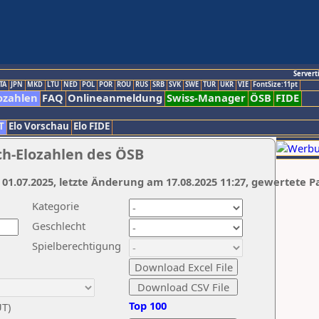
Servert
TA
JPN
MKD
LTU
NED
POL
POR
ROU
RUS
SRB
SVK
SWE
TUR
UKR
VIE
FontSize:11pt
ozahlen
FAQ
Onlineanmeldung
Swiss-Manager
ÖSB
FIDE
T
Elo Vorschau
Elo FIDE
ch-Elozahlen des ÖSB
 01.07.2025, letzte Änderung am 17.08.2025 11:27, gewertete P
Kategorie
Geschlecht
Spielberechtigung
Top 100
UT)