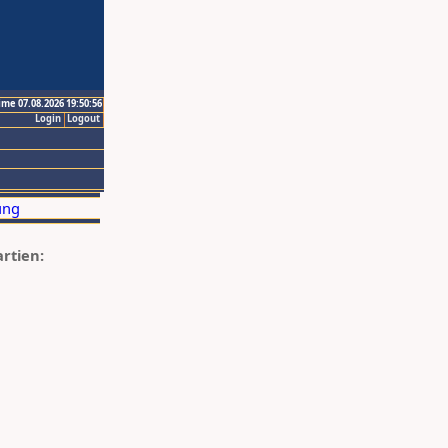
ime 07.08.2026 19:50:56
Login
Logout
artien: