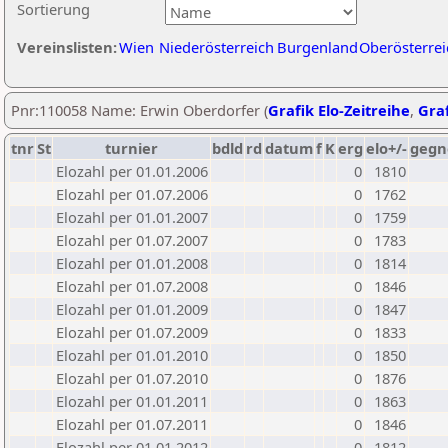
Sortierung
Vereinslisten:
Wien
Niederösterreich
Burgenland
Oberösterrei
Pnr:110058 Name: Erwin Oberdorfer (
Grafik Elo-Zeitreihe
,
Graf
tnr
St
turnier
bdld
rd
datum
f
K
erg
elo+/-
gegn
Elozahl per 01.01.2006
0
1810
Elozahl per 01.07.2006
0
1762
Elozahl per 01.01.2007
0
1759
Elozahl per 01.07.2007
0
1783
Elozahl per 01.01.2008
0
1814
Elozahl per 01.07.2008
0
1846
Elozahl per 01.01.2009
0
1847
Elozahl per 01.07.2009
0
1833
Elozahl per 01.01.2010
0
1850
Elozahl per 01.07.2010
0
1876
Elozahl per 01.01.2011
0
1863
Elozahl per 01.07.2011
0
1846
Elozahl per 01.01.2012
0
1812