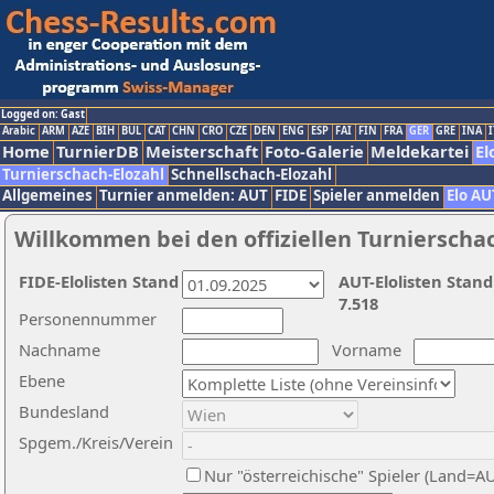
Logged on: Gast
Arabic
ARM
AZE
BIH
BUL
CAT
CHN
CRO
CZE
DEN
ENG
ESP
FAI
FIN
FRA
GER
GRE
INA
I
Home
TurnierDB
Meisterschaft
Foto-Galerie
Meldekartei
El
Turnierschach-Elozahl
Schnellschach-Elozahl
Allgemeines
Turnier anmelden: AUT
FIDE
Spieler anmelden
Elo AU
Willkommen bei den offiziellen Turnierscha
FIDE-Elolisten Stand
AUT-Elolisten Stand
7.518
Personennummer
Nachname
Vorname
Ebene
Bundesland
Spgem./Kreis/Verein
Nur "österreichische" Spieler (Land=A