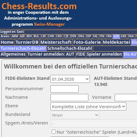
Logged on: Gast
Arabic
ARM
AZE
BIH
BUL
CAT
CHN
CRO
CZE
DEN
ENG
ESP
FAI
FIN
FRA
GER
GRE
INA
I
Home
TurnierDB
Meisterschaft
Foto-Galerie
Meldekartei
El
Turnierschach-Elozahl
Schnellschach-Elozahl
Allgemeines
Turnier anmelden: AUT
FIDE
Spieler anmelden
Elo AU
Willkommen bei den offiziellen Turnierscha
FIDE-Elolisten Stand
AUT-Elolisten Stand
13.945
Personennummer
Nachname
Vorname
Ebene
Bundesland
Spgem./Kreis/Verein
Nur "österreichische" Spieler (Land=A