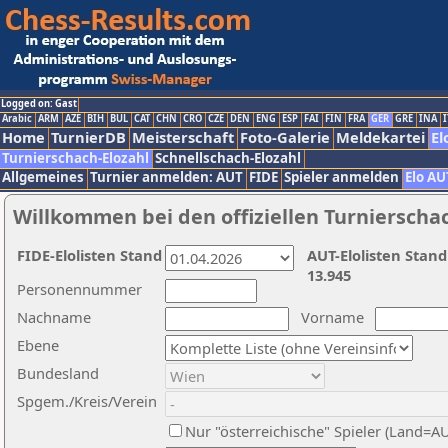
Logged on: Gast
Arabic
ARM
AZE
BIH
BUL
CAT
CHN
CRO
CZE
DEN
ENG
ESP
FAI
FIN
FRA
GER
GRE
INA
I
Home
TurnierDB
Meisterschaft
Foto-Galerie
Meldekartei
El
Turnierschach-Elozahl
Schnellschach-Elozahl
Allgemeines
Turnier anmelden: AUT
FIDE
Spieler anmelden
Elo AU
Willkommen bei den offiziellen Turnierscha
FIDE-Elolisten Stand
AUT-Elolisten Stand
13.945
Personennummer
Nachname
Vorname
Ebene
Bundesland
Spgem./Kreis/Verein
Nur "österreichische" Spieler (Land=A