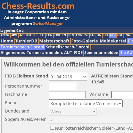
Logged on: Gast
Arabic
ARM
AZE
BIH
BUL
CAT
CHN
CRO
CZE
DEN
ENG
ESP
FAI
FIN
FRA
GER
GRE
INA
I
Home
TurnierDB
Meisterschaft
Foto-Galerie
Meldekartei
El
Turnierschach-Elozahl
Schnellschach-Elozahl
Allgemeines
Turnier anmelden: AUT
FIDE
Spieler anmelden
Elo AU
Willkommen bei den offiziellen Turnierscha
FIDE-Elolisten Stand
AUT-Elolisten Stand
13.945
Personennummer
Nachname
Vorname
Ebene
Bundesland
Spgem./Kreis/Verein
Nur "österreichische" Spieler (Land=A