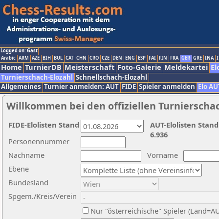
Logged on: Gast
Arabic
ARM
AZE
BIH
BUL
CAT
CHN
CRO
CZE
DEN
ENG
ESP
FAI
FIN
FRA
GER
GRE
INA
I
Home
TurnierDB
Meisterschaft
Foto-Galerie
Meldekartei
El
Turnierschach-Elozahl
Schnellschach-Elozahl
Allgemeines
Turnier anmelden: AUT
FIDE
Spieler anmelden
Elo AU
Willkommen bei den offiziellen Turnierscha
FIDE-Elolisten Stand
AUT-Elolisten Stand
6.936
Personennummer
Nachname
Vorname
Ebene
Bundesland
Spgem./Kreis/Verein
Nur "österreichische" Spieler (Land=A