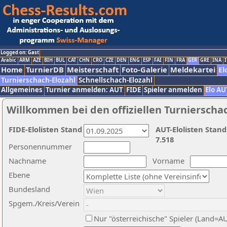
Logged on: Gast
Arabic
ARM
AZE
BIH
BUL
CAT
CHN
CRO
CZE
DEN
ENG
ESP
FAI
FIN
FRA
GER
GRE
INA
I
Home
TurnierDB
Meisterschaft
Foto-Galerie
Meldekartei
El
Turnierschach-Elozahl
Schnellschach-Elozahl
Allgemeines
Turnier anmelden: AUT
FIDE
Spieler anmelden
Elo AU
Willkommen bei den offiziellen Turnierscha
FIDE-Elolisten Stand
AUT-Elolisten Stand
7.518
Personennummer
Nachname
Vorname
Ebene
Bundesland
Spgem./Kreis/Verein
Nur "österreichische" Spieler (Land=A