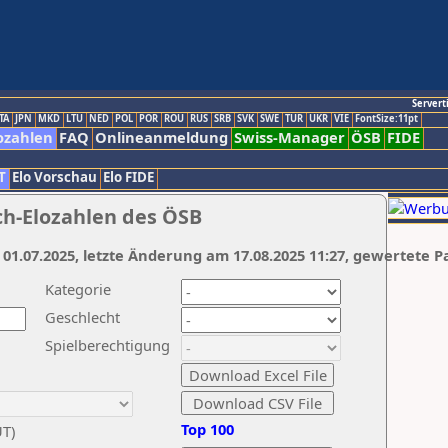
Servert
TA
JPN
MKD
LTU
NED
POL
POR
ROU
RUS
SRB
SVK
SWE
TUR
UKR
VIE
FontSize:11pt
ozahlen
FAQ
Onlineanmeldung
Swiss-Manager
ÖSB
FIDE
T
Elo Vorschau
Elo FIDE
ch-Elozahlen des ÖSB
 01.07.2025, letzte Änderung am 17.08.2025 11:27, gewertete P
Kategorie
Geschlecht
Spielberechtigung
Top 100
UT)