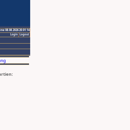
ime 08.08.2026 20:01:14
Login
Logout
artien: