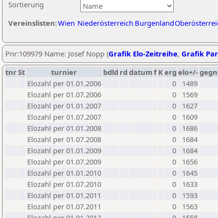
Sortierung
Vereinslisten:
Wien
Niederösterreich
Burgenland
Oberösterrei
Pnr:109979 Name: Josef Nopp (
Grafik Elo-Zeitreihe
,
Grafik Par
tnr
St
turnier
bdld
rd
datum
f
K
erg
elo+/-
gegn
Elozahl per 01.01.2006
0
1489
Elozahl per 01.07.2006
0
1569
Elozahl per 01.01.2007
0
1627
Elozahl per 01.07.2007
0
1609
Elozahl per 01.01.2008
0
1686
Elozahl per 01.07.2008
0
1684
Elozahl per 01.01.2009
0
1684
Elozahl per 01.07.2009
0
1656
Elozahl per 01.01.2010
0
1645
Elozahl per 01.07.2010
0
1633
Elozahl per 01.01.2011
0
1593
Elozahl per 01.07.2011
0
1563
Elozahl per 01.01.2012
0
1558