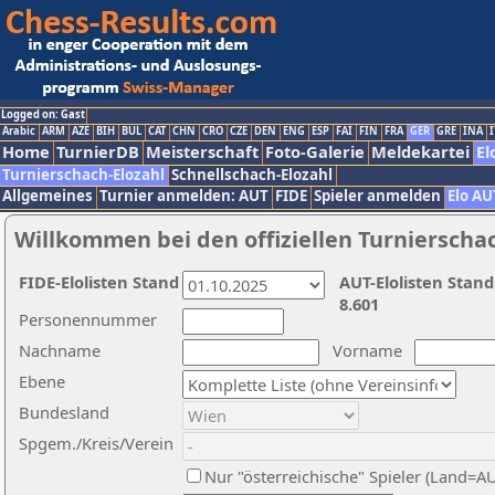
Logged on: Gast
Arabic
ARM
AZE
BIH
BUL
CAT
CHN
CRO
CZE
DEN
ENG
ESP
FAI
FIN
FRA
GER
GRE
INA
I
Home
TurnierDB
Meisterschaft
Foto-Galerie
Meldekartei
El
Turnierschach-Elozahl
Schnellschach-Elozahl
Allgemeines
Turnier anmelden: AUT
FIDE
Spieler anmelden
Elo AU
Willkommen bei den offiziellen Turnierscha
FIDE-Elolisten Stand
AUT-Elolisten Stand
8.601
Personennummer
Nachname
Vorname
Ebene
Bundesland
Spgem./Kreis/Verein
Nur "österreichische" Spieler (Land=A