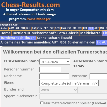
Logged on: Gast
Arabic
ARM
AZE
BIH
BUL
CAT
CHN
CRO
CZE
DEN
ENG
ESP
FAI
FIN
FRA
GER
GRE
INA
I
Home
TurnierDB
Meisterschaft
Foto-Galerie
Meldekartei
El
Turnierschach-Elozahl
Schnellschach-Elozahl
Allgemeines
Turnier anmelden: AUT
FIDE
Spieler anmelden
Elo AU
Willkommen bei den offiziellen Turnierscha
FIDE-Elolisten Stand
AUT-Elolisten Stand
13.945
Personennummer
Nachname
Vorname
Ebene
Bundesland
Spgem./Kreis/Verein
Nur "österreichische" Spieler (Land=A