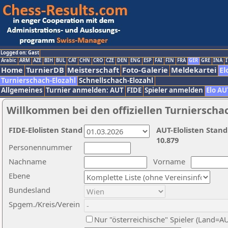
Logged on: Gast
Arabic
ARM
AZE
BIH
BUL
CAT
CHN
CRO
CZE
DEN
ENG
ESP
FAI
FIN
FRA
GER
GRE
INA
I
Home
TurnierDB
Meisterschaft
Foto-Galerie
Meldekartei
El
Turnierschach-Elozahl
Schnellschach-Elozahl
Allgemeines
Turnier anmelden: AUT
FIDE
Spieler anmelden
Elo AU
Willkommen bei den offiziellen Turnierscha
FIDE-Elolisten Stand
AUT-Elolisten Stand
10.879
Personennummer
Nachname
Vorname
Ebene
Bundesland
Spgem./Kreis/Verein
Nur "österreichische" Spieler (Land=A