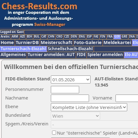
Logged on: Gast
Arabic
ARM
AZE
BIH
BUL
CAT
CHN
CRO
CZE
DEN
ENG
ESP
FAI
FIN
FRA
GER
GRE
INA
I
Home
TurnierDB
Meisterschaft
Foto-Galerie
Meldekartei
El
Turnierschach-Elozahl
Schnellschach-Elozahl
Allgemeines
Turnier anmelden: AUT
FIDE
Spieler anmelden
Elo AU
Willkommen bei den offiziellen Turnierscha
FIDE-Elolisten Stand
AUT-Elolisten Stand
13.945
Personennummer
Nachname
Vorname
Ebene
Bundesland
Spgem./Kreis/Verein
Nur "österreichische" Spieler (Land=A