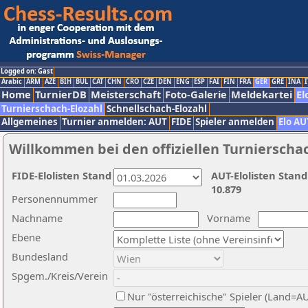
Logged on: Gast
Arabic
ARM
AZE
BIH
BUL
CAT
CHN
CRO
CZE
DEN
ENG
ESP
FAI
FIN
FRA
GER
GRE
INA
I
Home
TurnierDB
Meisterschaft
Foto-Galerie
Meldekartei
El
Turnierschach-Elozahl
Schnellschach-Elozahl
Allgemeines
Turnier anmelden: AUT
FIDE
Spieler anmelden
Elo AU
Willkommen bei den offiziellen Turnierscha
FIDE-Elolisten Stand
AUT-Elolisten Stand
10.879
Personennummer
Nachname
Vorname
Ebene
Bundesland
Spgem./Kreis/Verein
Nur "österreichische" Spieler (Land=A