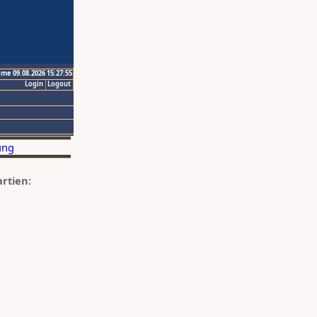
ime 09.08.2026 15:27:55
Login
Logout
artien: