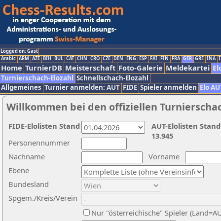
Logged on: Gast
Arabic
ARM
AZE
BIH
BUL
CAT
CHN
CRO
CZE
DEN
ENG
ESP
FAI
FIN
FRA
GER
GRE
INA
I
Home
TurnierDB
Meisterschaft
Foto-Galerie
Meldekartei
El
Turnierschach-Elozahl
Schnellschach-Elozahl
Allgemeines
Turnier anmelden: AUT
FIDE
Spieler anmelden
Elo AU
Willkommen bei den offiziellen Turnierscha
FIDE-Elolisten Stand
AUT-Elolisten Stand
13.945
Personennummer
Nachname
Vorname
Ebene
Bundesland
Spgem./Kreis/Verein
Nur "österreichische" Spieler (Land=A