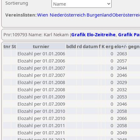
Sortierung
Vereinslisten:
Wien
Niederösterreich
Burgenland
Oberösterrei
Pnr:109793 Name: Karl Nekam (
Grafik Elo-Zeitreihe
,
Grafik Par
tnr
St
turnier
bdld
rd
datum
f
K
erg
elo+/-
gegn
Elozahl per 01.01.2006
0
2063
Elozahl per 01.07.2006
0
2057
Elozahl per 01.01.2007
0
2044
Elozahl per 01.07.2007
0
2046
Elozahl per 01.01.2008
0
2029
Elozahl per 01.07.2008
0
2032
Elozahl per 01.01.2009
0
2053
Elozahl per 01.07.2009
0
2046
Elozahl per 01.01.2010
0
2058
Elozahl per 01.07.2010
0
2066
Elozahl per 01.01.2011
0
2058
Elozahl per 01.07.2011
0
2049
Elozahl per 01.01.2012
0
2048