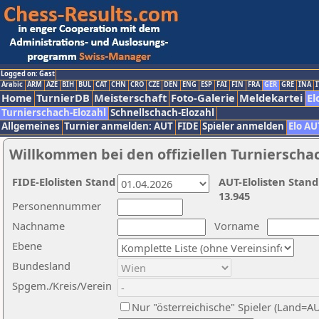
Logged on: Gast
Arabic
ARM
AZE
BIH
BUL
CAT
CHN
CRO
CZE
DEN
ENG
ESP
FAI
FIN
FRA
GER
GRE
INA
I
Home
TurnierDB
Meisterschaft
Foto-Galerie
Meldekartei
El
Turnierschach-Elozahl
Schnellschach-Elozahl
Allgemeines
Turnier anmelden: AUT
FIDE
Spieler anmelden
Elo AU
Willkommen bei den offiziellen Turnierscha
FIDE-Elolisten Stand
AUT-Elolisten Stand
13.945
Personennummer
Nachname
Vorname
Ebene
Bundesland
Spgem./Kreis/Verein
Nur "österreichische" Spieler (Land=A