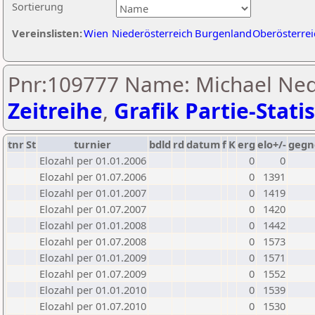
Sortierung
Vereinslisten:
Wien
Niederösterreich
Burgenland
Oberösterrei
Pnr:109777 Name: Michael Ned
Zeitreihe
,
Grafik Partie-Statis
tnr
St
turnier
bdld
rd
datum
f
K
erg
elo+/-
gegn
Elozahl per 01.01.2006
0
0
Elozahl per 01.07.2006
0
1391
Elozahl per 01.01.2007
0
1419
Elozahl per 01.07.2007
0
1420
Elozahl per 01.01.2008
0
1442
Elozahl per 01.07.2008
0
1573
Elozahl per 01.01.2009
0
1571
Elozahl per 01.07.2009
0
1552
Elozahl per 01.01.2010
0
1539
Elozahl per 01.07.2010
0
1530