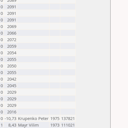
0
2089
0
2091
0
2091
0
2091
0
2069
0
2066
0
2072
0
2059
0
2054
0
2055
0
2050
0
2055
0
2042
0
2045
0
2029
0
2029
0
2029
0
2016
0
-10,73
Krupenko Peter
1975
137821
1
8,43
Mayr Vilim
1973
111021