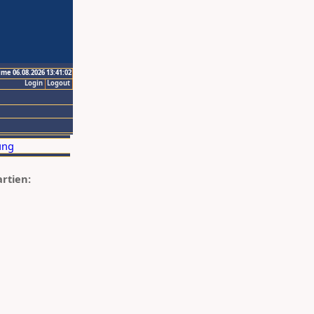
ime 06.08.2026 13:41:02
Login
Logout
artien: