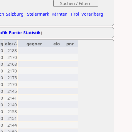
ch
Salzburg
Steiermark
Kärnten
Tirol
Vorarlberg
afik Partie-Statistik
)
rg
elo+/-
gegner
elo
pnr
0
2183
0
2170
0
2168
0
2170
0
2175
0
2170
0
2145
0
2141
0
2149
0
2153
0
2151
0
2144
0
2150