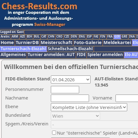
Logged on: Gast
Arabic
ARM
AZE
BIH
BUL
CAT
CHN
CRO
CZE
DEN
ENG
ESP
FAI
FIN
FRA
GER
GRE
INA
I
Home
TurnierDB
Meisterschaft
Foto-Galerie
Meldekartei
El
Turnierschach-Elozahl
Schnellschach-Elozahl
Allgemeines
Turnier anmelden: AUT
FIDE
Spieler anmelden
Elo AU
Willkommen bei den offiziellen Turnierscha
FIDE-Elolisten Stand
AUT-Elolisten Stand
13.945
Personennummer
Nachname
Vorname
Ebene
Bundesland
Spgem./Kreis/Verein
Nur "österreichische" Spieler (Land=A