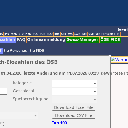
Servert
TA
JPN
MKD
LTU
NED
POL
POR
ROU
RUS
SRB
SVK
SWE
TUR
UKR
VIE
FontSize:11pt
ozahlen
FAQ
Onlineanmeldung
Swiss-Manager
ÖSB
FIDE
T
Elo Vorschau
Elo FIDE
ch-Elozahlen des ÖSB
 01.04.2026, letzte Änderung am 11.07.2026 09:29, gewertete P
Kategorie
Geschlecht
Spielberechtigung
Top 100
UT)