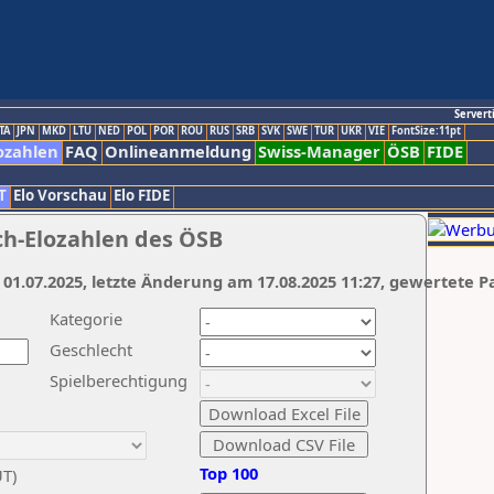
Servert
TA
JPN
MKD
LTU
NED
POL
POR
ROU
RUS
SRB
SVK
SWE
TUR
UKR
VIE
FontSize:11pt
ozahlen
FAQ
Onlineanmeldung
Swiss-Manager
ÖSB
FIDE
T
Elo Vorschau
Elo FIDE
ch-Elozahlen des ÖSB
 01.07.2025, letzte Änderung am 17.08.2025 11:27, gewertete P
Kategorie
Geschlecht
Spielberechtigung
Top 100
UT)