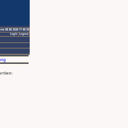
ime 08.08.2026 17:40:35
Login
Logout
artien: