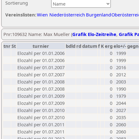
Sortierung
Vereinslisten:
Wien
Niederösterreich
Burgenland
Oberösterrei
Pnr:109632 Name: Max Mueller (
Grafik Elo-Zeitreihe
,
Grafik Pa
tnr
St
turnier
bdld
rd
datum
f
K
erg
elo+/-
gegn
Elozahl per 01.01.2006
0
1999
Elozahl per 01.07.2006
0
1999
Elozahl per 01.01.2007
0
2016
Elozahl per 01.07.2007
0
2012
Elozahl per 01.01.2008
0
2003
Elozahl per 01.07.2008
0
1990
Elozahl per 01.01.2009
0
1979
Elozahl per 01.07.2009
0
2044
Elozahl per 01.01.2010
0
2027
Elozahl per 01.07.2010
0
2035
Elozahl per 01.01.2011
0
2060
Elozahl per 01.07.2011
0
2060
Elozahl per 01.01.2012
0
2083