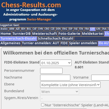
Logged on: Gast
Arabic
ARM
AZE
BIH
BUL
CAT
CHN
CRO
CZE
DEN
ENG
ESP
FAI
FIN
FRA
GER
GRE
INA
I
Home
TurnierDB
Meisterschaft
Foto-Galerie
Meldekartei
El
Turnierschach-Elozahl
Schnellschach-Elozahl
Allgemeines
Turnier anmelden: AUT
FIDE
Spieler anmelden
Elo AU
Willkommen bei den offiziellen Turnierscha
FIDE-Elolisten Stand
AUT-Elolisten Stand
8.601
Personennummer
Nachname
Vorname
Ebene
Bundesland
Spgem./Kreis/Verein
Nur "österreichische" Spieler (Land=A