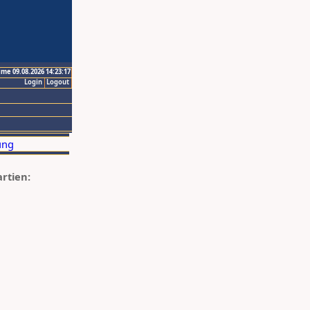
ime 09.08.2026 14:23:17
Login
Logout
artien: