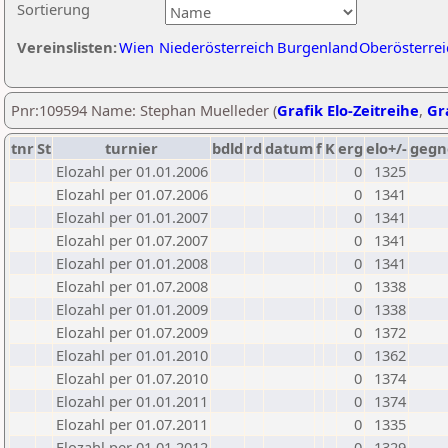
Sortierung
Vereinslisten:
Wien
Niederösterreich
Burgenland
Oberösterrei
Pnr:109594 Name: Stephan Muelleder (
Grafik Elo-Zeitreihe
,
Gra
tnr
St
turnier
bdld
rd
datum
f
K
erg
elo+/-
gegn
Elozahl per 01.01.2006
0
1325
Elozahl per 01.07.2006
0
1341
Elozahl per 01.01.2007
0
1341
Elozahl per 01.07.2007
0
1341
Elozahl per 01.01.2008
0
1341
Elozahl per 01.07.2008
0
1338
Elozahl per 01.01.2009
0
1338
Elozahl per 01.07.2009
0
1372
Elozahl per 01.01.2010
0
1362
Elozahl per 01.07.2010
0
1374
Elozahl per 01.01.2011
0
1374
Elozahl per 01.07.2011
0
1335
Elozahl per 01.01.2012
0
1329