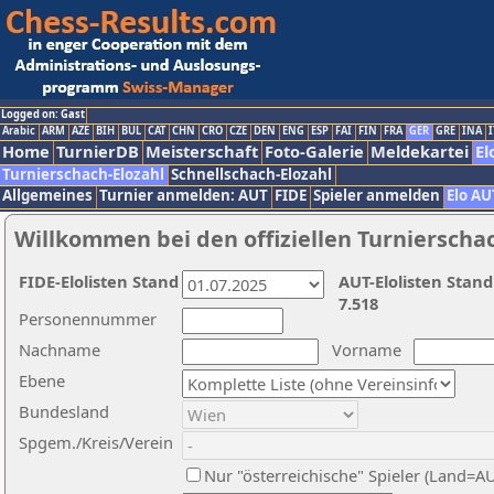
Logged on: Gast
Arabic
ARM
AZE
BIH
BUL
CAT
CHN
CRO
CZE
DEN
ENG
ESP
FAI
FIN
FRA
GER
GRE
INA
I
Home
TurnierDB
Meisterschaft
Foto-Galerie
Meldekartei
El
Turnierschach-Elozahl
Schnellschach-Elozahl
Allgemeines
Turnier anmelden: AUT
FIDE
Spieler anmelden
Elo AU
Willkommen bei den offiziellen Turnierscha
FIDE-Elolisten Stand
AUT-Elolisten Stand
7.518
Personennummer
Nachname
Vorname
Ebene
Bundesland
Spgem./Kreis/Verein
Nur "österreichische" Spieler (Land=A