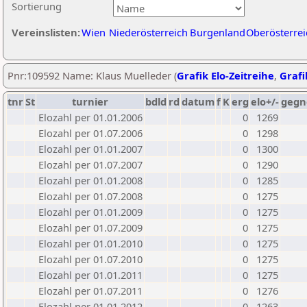
Sortierung
Vereinslisten:
Wien
Niederösterreich
Burgenland
Oberösterrei
Pnr:109592 Name: Klaus Muelleder (
Grafik Elo-Zeitreihe
,
Grafi
tnr
St
turnier
bdld
rd
datum
f
K
erg
elo+/-
gegn
Elozahl per 01.01.2006
0
1269
Elozahl per 01.07.2006
0
1298
Elozahl per 01.01.2007
0
1300
Elozahl per 01.07.2007
0
1290
Elozahl per 01.01.2008
0
1285
Elozahl per 01.07.2008
0
1275
Elozahl per 01.01.2009
0
1275
Elozahl per 01.07.2009
0
1275
Elozahl per 01.01.2010
0
1275
Elozahl per 01.07.2010
0
1275
Elozahl per 01.01.2011
0
1275
Elozahl per 01.07.2011
0
1276
Elozahl per 01.01.2012
0
1263