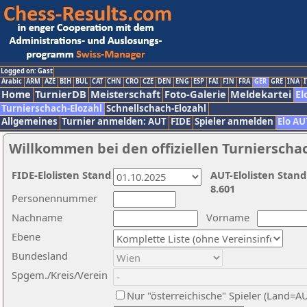
Logged on: Gast
Arabic
ARM
AZE
BIH
BUL
CAT
CHN
CRO
CZE
DEN
ENG
ESP
FAI
FIN
FRA
GER
GRE
INA
I
Home
TurnierDB
Meisterschaft
Foto-Galerie
Meldekartei
El
Turnierschach-Elozahl
Schnellschach-Elozahl
Allgemeines
Turnier anmelden: AUT
FIDE
Spieler anmelden
Elo AU
Willkommen bei den offiziellen Turnierscha
FIDE-Elolisten Stand
AUT-Elolisten Stand
8.601
Personennummer
Nachname
Vorname
Ebene
Bundesland
Spgem./Kreis/Verein
Nur "österreichische" Spieler (Land=A