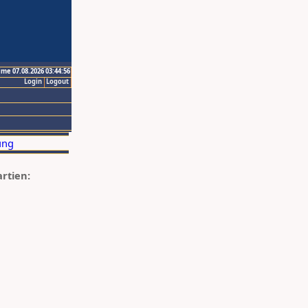
ime 07.08.2026 03:44:56
Login
Logout
artien: