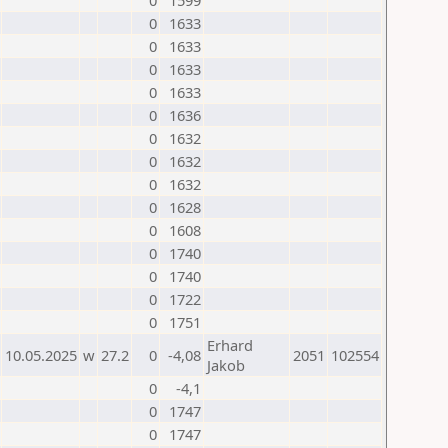
0
1599
0
1633
0
1633
0
1633
0
1633
0
1636
0
1632
0
1632
0
1632
0
1628
0
1608
0
1740
0
1740
0
1722
0
1751
Erhard
10.05.2025
w
27.2
0
-4,08
2051
102554
Jakob
0
-4,1
0
1747
0
1747