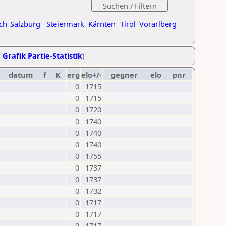
ch
Salzburg
Steiermark
Kärnten
Tirol
Vorarlberg
,
Grafik Partie-Statistik
)
datum
f
K
erg
elo+/-
gegner
elo
pnr
0
1715
0
1715
0
1720
0
1740
0
1740
0
1740
0
1755
0
1737
0
1737
0
1732
0
1717
0
1717
0
1717