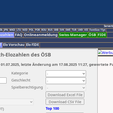
Servert
TA
JPN
MKD
LTU
NED
POL
POR
ROU
RUS
SRB
SVK
SWE
TUR
UKR
VIE
FontSize:11pt
ozahlen
FAQ
Onlineanmeldung
Swiss-Manager
ÖSB
FIDE
T
Elo Vorschau
Elo FIDE
ch-Elozahlen des ÖSB
 01.07.2025, letzte Änderung am 17.08.2025 11:27, gewertete P
Kategorie
Geschlecht
Spielberechtigung
Top 100
UT)