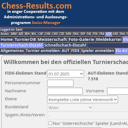
Logged on: Gast
Arabic
ARM
AZE
BIH
BUL
CAT
CHN
CRO
CZE
DEN
ENG
ESP
FAI
FIN
FRA
GER
GRE
INA
I
Home
TurnierDB
Meisterschaft
Foto-Galerie
Meldekartei
El
Turnierschach-Elozahl
Schnellschach-Elozahl
Allgemeines
Turnier anmelden: AUT
FIDE
Spieler anmelden
Elo AU
Willkommen bei den offiziellen Turnierscha
FIDE-Elolisten Stand
AUT-Elolisten Stand
7.518
Personennummer
Nachname
Vorname
Ebene
Bundesland
Spgem./Kreis/Verein
Nur "österreichische" Spieler (Land=A