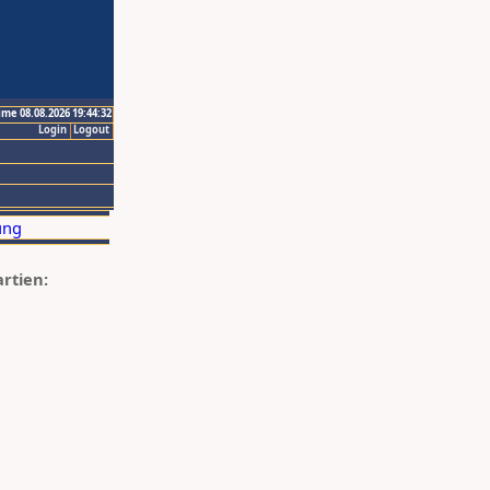
ime 08.08.2026 19:44:32
Login
Logout
artien: