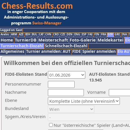
Logged on: Gast
Arabic
ARM
AZE
BIH
BUL
CAT
CHN
CRO
CZE
DEN
ENG
ESP
FAI
FIN
FRA
GER
GRE
INA
I
Home
TurnierDB
Meisterschaft
Foto-Galerie
Meldekartei
El
Turnierschach-Elozahl
Schnellschach-Elozahl
Allgemeines
Turnier anmelden: AUT
FIDE
Spieler anmelden
Elo AU
Willkommen bei den offiziellen Turnierscha
FIDE-Elolisten Stand
AUT-Elolisten Stand
13.945
Personennummer
Nachname
Vorname
Ebene
Bundesland
Spgem./Kreis/Verein
Nur "österreichische" Spieler (Land=A