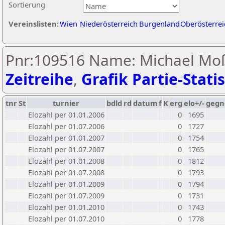
Sortierung
Vereinslisten:
Wien
Niederösterreich
Burgenland
Oberösterrei
Pnr:109516 Name: Michael M
Zeitreihe
,
Grafik Partie-Statis
tnr
St
turnier
bdld
rd
datum
f
K
erg
elo+/-
gegn
Elozahl per 01.01.2006
0
1695
Elozahl per 01.07.2006
0
1727
Elozahl per 01.01.2007
0
1754
Elozahl per 01.07.2007
0
1765
Elozahl per 01.01.2008
0
1812
Elozahl per 01.07.2008
0
1793
Elozahl per 01.01.2009
0
1794
Elozahl per 01.07.2009
0
1731
Elozahl per 01.01.2010
0
1743
Elozahl per 01.07.2010
0
1778