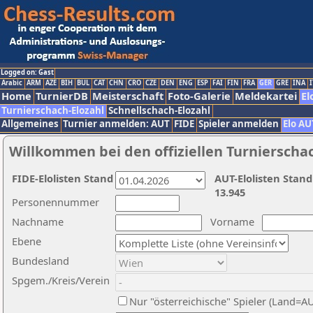
Logged on: Gast
Arabic
ARM
AZE
BIH
BUL
CAT
CHN
CRO
CZE
DEN
ENG
ESP
FAI
FIN
FRA
GER
GRE
INA
I
Home
TurnierDB
Meisterschaft
Foto-Galerie
Meldekartei
El
Turnierschach-Elozahl
Schnellschach-Elozahl
Allgemeines
Turnier anmelden: AUT
FIDE
Spieler anmelden
Elo AU
Willkommen bei den offiziellen Turnierscha
FIDE-Elolisten Stand
AUT-Elolisten Stand
13.945
Personennummer
Nachname
Vorname
Ebene
Bundesland
Spgem./Kreis/Verein
Nur "österreichische" Spieler (Land=A