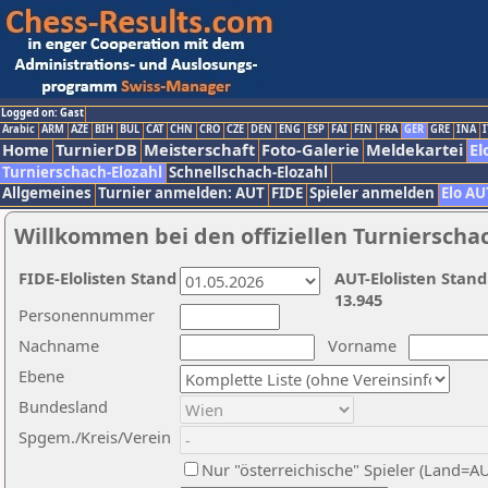
Logged on: Gast
Arabic
ARM
AZE
BIH
BUL
CAT
CHN
CRO
CZE
DEN
ENG
ESP
FAI
FIN
FRA
GER
GRE
INA
I
Home
TurnierDB
Meisterschaft
Foto-Galerie
Meldekartei
El
Turnierschach-Elozahl
Schnellschach-Elozahl
Allgemeines
Turnier anmelden: AUT
FIDE
Spieler anmelden
Elo AU
Willkommen bei den offiziellen Turnierscha
FIDE-Elolisten Stand
AUT-Elolisten Stand
13.945
Personennummer
Nachname
Vorname
Ebene
Bundesland
Spgem./Kreis/Verein
Nur "österreichische" Spieler (Land=A