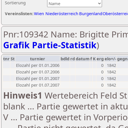
Sortierung
Vereinslisten:
Wien
Niederösterreich
Burgenland
Oberösterrei
Pnr:109342 Name: Brigitte Prim
Grafik Partie-Statistik
)
tnr
St
turnier
bdld
rd
datum
f
K
erg
elo+/-
gegn
Elozahl per 01.01.2006
0
1842
Elozahl per 01.07.2006
0
1842
Elozahl per 01.01.2007
0
1842
Elozahl per 01.07.2007
0
1842
Hinweis1
Wertebereich Feld St 
blank ... Partie gewertet in akt
V ... Partie gewertet in Vorperi
- ... Partie nicht gewertet, da 