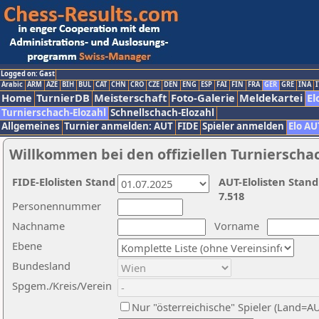
Logged on: Gast
Arabic
ARM
AZE
BIH
BUL
CAT
CHN
CRO
CZE
DEN
ENG
ESP
FAI
FIN
FRA
GER
GRE
INA
I
Home
TurnierDB
Meisterschaft
Foto-Galerie
Meldekartei
El
Turnierschach-Elozahl
Schnellschach-Elozahl
Allgemeines
Turnier anmelden: AUT
FIDE
Spieler anmelden
Elo AU
Willkommen bei den offiziellen Turnierscha
FIDE-Elolisten Stand
AUT-Elolisten Stand
7.518
Personennummer
Nachname
Vorname
Ebene
Bundesland
Spgem./Kreis/Verein
Nur "österreichische" Spieler (Land=A