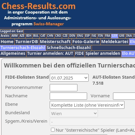
Logged on: Gast
Arabic
ARM
AZE
BIH
BUL
CAT
CHN
CRO
CZE
DEN
ENG
ESP
FAI
FIN
FRA
GER
GRE
INA
I
Home
TurnierDB
Meisterschaft
Foto-Galerie
Meldekartei
El
Turnierschach-Elozahl
Schnellschach-Elozahl
Allgemeines
Turnier anmelden: AUT
FIDE
Spieler anmelden
Elo AU
Willkommen bei den offiziellen Turnierscha
FIDE-Elolisten Stand
AUT-Elolisten Stand
7.518
Personennummer
Nachname
Vorname
Ebene
Bundesland
Spgem./Kreis/Verein
Nur "österreichische" Spieler (Land=A