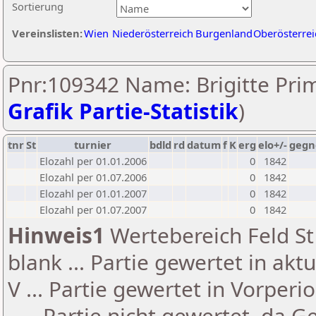
Sortierung
Vereinslisten:
Wien
Niederösterreich
Burgenland
Oberösterrei
Pnr:109342 Name: Brigitte Prim
Grafik Partie-Statistik
)
tnr
St
turnier
bdld
rd
datum
f
K
erg
elo+/-
gegn
Elozahl per 01.01.2006
0
1842
Elozahl per 01.07.2006
0
1842
Elozahl per 01.01.2007
0
1842
Elozahl per 01.07.2007
0
1842
Hinweis1
Wertebereich Feld St 
blank ... Partie gewertet in akt
V ... Partie gewertet in Vorperi
- ... Partie nicht gewertet, da 