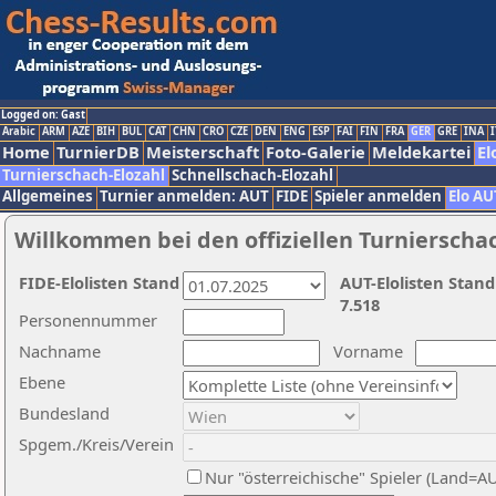
Logged on: Gast
Arabic
ARM
AZE
BIH
BUL
CAT
CHN
CRO
CZE
DEN
ENG
ESP
FAI
FIN
FRA
GER
GRE
INA
I
Home
TurnierDB
Meisterschaft
Foto-Galerie
Meldekartei
El
Turnierschach-Elozahl
Schnellschach-Elozahl
Allgemeines
Turnier anmelden: AUT
FIDE
Spieler anmelden
Elo AU
Willkommen bei den offiziellen Turnierscha
FIDE-Elolisten Stand
AUT-Elolisten Stand
7.518
Personennummer
Nachname
Vorname
Ebene
Bundesland
Spgem./Kreis/Verein
Nur "österreichische" Spieler (Land=A