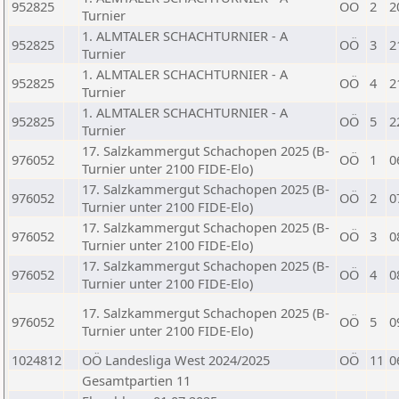
952825
OÖ
2
2
Turnier
1. ALMTALER SCHACHTURNIER - A
952825
OÖ
3
2
Turnier
1. ALMTALER SCHACHTURNIER - A
952825
OÖ
4
2
Turnier
1. ALMTALER SCHACHTURNIER - A
952825
OÖ
5
2
Turnier
17. Salzkammergut Schachopen 2025 (B-
976052
OÖ
1
0
Turnier unter 2100 FIDE-Elo)
17. Salzkammergut Schachopen 2025 (B-
976052
OÖ
2
0
Turnier unter 2100 FIDE-Elo)
17. Salzkammergut Schachopen 2025 (B-
976052
OÖ
3
0
Turnier unter 2100 FIDE-Elo)
17. Salzkammergut Schachopen 2025 (B-
976052
OÖ
4
0
Turnier unter 2100 FIDE-Elo)
17. Salzkammergut Schachopen 2025 (B-
976052
OÖ
5
0
Turnier unter 2100 FIDE-Elo)
1024812
OÖ Landesliga West 2024/2025
OÖ
11
0
Gesamtpartien 11