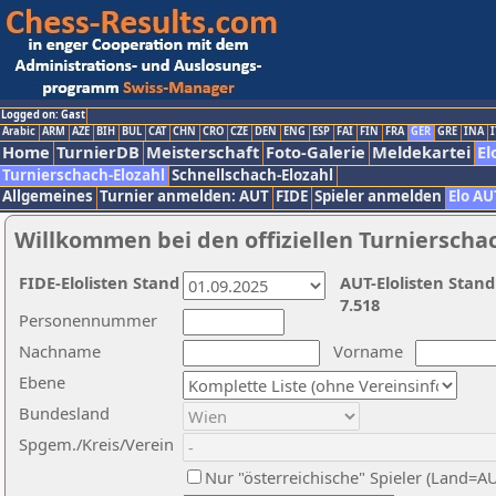
Logged on: Gast
Arabic
ARM
AZE
BIH
BUL
CAT
CHN
CRO
CZE
DEN
ENG
ESP
FAI
FIN
FRA
GER
GRE
INA
I
Home
TurnierDB
Meisterschaft
Foto-Galerie
Meldekartei
El
Turnierschach-Elozahl
Schnellschach-Elozahl
Allgemeines
Turnier anmelden: AUT
FIDE
Spieler anmelden
Elo AU
Willkommen bei den offiziellen Turnierscha
FIDE-Elolisten Stand
AUT-Elolisten Stand
7.518
Personennummer
Nachname
Vorname
Ebene
Bundesland
Spgem./Kreis/Verein
Nur "österreichische" Spieler (Land=A