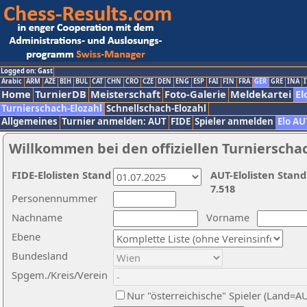
Logged on: Gast
Arabic
ARM
AZE
BIH
BUL
CAT
CHN
CRO
CZE
DEN
ENG
ESP
FAI
FIN
FRA
GER
GRE
INA
I
Home
TurnierDB
Meisterschaft
Foto-Galerie
Meldekartei
El
Turnierschach-Elozahl
Schnellschach-Elozahl
Allgemeines
Turnier anmelden: AUT
FIDE
Spieler anmelden
Elo AU
Willkommen bei den offiziellen Turnierscha
FIDE-Elolisten Stand
AUT-Elolisten Stand
7.518
Personennummer
Nachname
Vorname
Ebene
Bundesland
Spgem./Kreis/Verein
Nur "österreichische" Spieler (Land=A