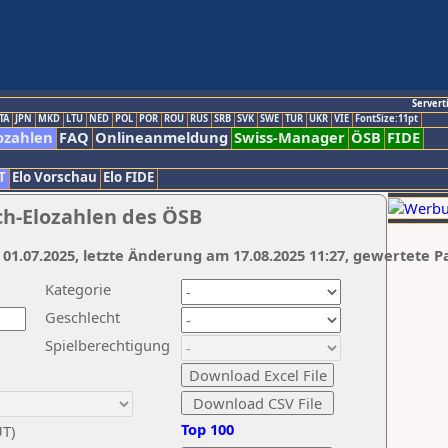
Servert
TA
JPN
MKD
LTU
NED
POL
POR
ROU
RUS
SRB
SVK
SWE
TUR
UKR
VIE
FontSize:11pt
ozahlen
FAQ
Onlineanmeldung
Swiss-Manager
ÖSB
FIDE
T
Elo Vorschau
Elo FIDE
ch-Elozahlen des ÖSB
 01.07.2025, letzte Änderung am 17.08.2025 11:27, gewertete P
Kategorie
Geschlecht
Spielberechtigung
Top 100
UT)