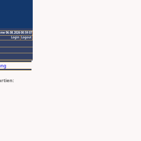
ime 06.08.2026 00:59:07
Login
Logout
artien: