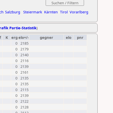
ch
Salzburg
Steiermark
Kärnten
Tirol
Vorarlberg
rafik Partie-Statistik
)
f
K
erg
elo+/-
gegner
elo
pnr
0
2185
0
2179
0
2140
0
2116
0
2139
0
2161
0
2135
0
2135
0
2115
0
2139
0
2122
0
2128
0
2112