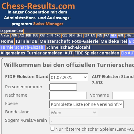
Logged on: Gast
Arabic
ARM
AZE
BIH
BUL
CAT
CHN
CRO
CZE
DEN
ENG
ESP
FAI
FIN
FRA
GER
GRE
INA
I
Home
TurnierDB
Meisterschaft
Foto-Galerie
Meldekartei
El
Turnierschach-Elozahl
Schnellschach-Elozahl
Allgemeines
Turnier anmelden: AUT
FIDE
Spieler anmelden
Elo AU
Willkommen bei den offiziellen Turnierscha
FIDE-Elolisten Stand
AUT-Elolisten Stand
7.518
Personennummer
Nachname
Vorname
Ebene
Bundesland
Spgem./Kreis/Verein
Nur "österreichische" Spieler (Land=A