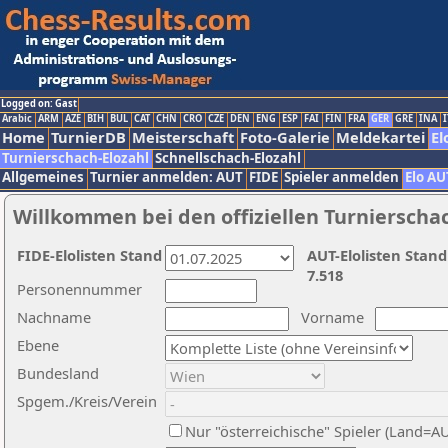
Logged on: Gast
Arabic
ARM
AZE
BIH
BUL
CAT
CHN
CRO
CZE
DEN
ENG
ESP
FAI
FIN
FRA
GER
GRE
INA
I
Home
TurnierDB
Meisterschaft
Foto-Galerie
Meldekartei
El
Turnierschach-Elozahl
Schnellschach-Elozahl
Allgemeines
Turnier anmelden: AUT
FIDE
Spieler anmelden
Elo AU
Willkommen bei den offiziellen Turnierscha
FIDE-Elolisten Stand
AUT-Elolisten Stand
7.518
Personennummer
Nachname
Vorname
Ebene
Bundesland
Spgem./Kreis/Verein
Nur "österreichische" Spieler (Land=A