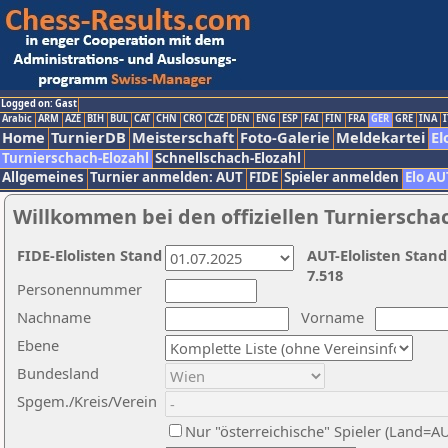
Logged on: Gast
Arabic
ARM
AZE
BIH
BUL
CAT
CHN
CRO
CZE
DEN
ENG
ESP
FAI
FIN
FRA
GER
GRE
INA
I
Home
TurnierDB
Meisterschaft
Foto-Galerie
Meldekartei
El
Turnierschach-Elozahl
Schnellschach-Elozahl
Allgemeines
Turnier anmelden: AUT
FIDE
Spieler anmelden
Elo AU
Willkommen bei den offiziellen Turnierscha
FIDE-Elolisten Stand
AUT-Elolisten Stand
7.518
Personennummer
Nachname
Vorname
Ebene
Bundesland
Spgem./Kreis/Verein
Nur "österreichische" Spieler (Land=A